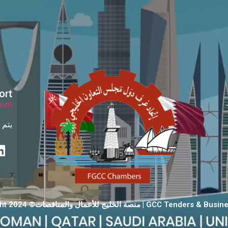
ort
com
يتم ال
GCC Ten | منصة الخليج للأعمال والمناقصات© Copyright 2024